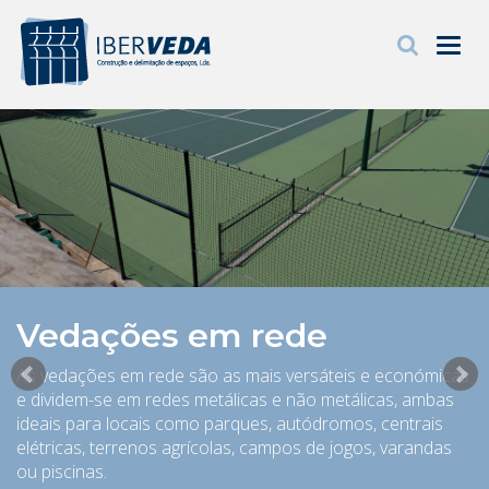
Toggl
navig
IBERVEDA
PRODUTOS
SIMULADORES
CATÁLOGOS
GALERIA
Vedações em rede
MONTAGEM
As vedações em rede são as mais versáteis e económicas
e dividem-se em redes metálicas e não metálicas, ambas
RECRUTAMENTO
ideais para locais como parques, autódromos, centrais
elétricas, terrenos agrícolas, campos de jogos, varandas
CONTACTOS
ou piscinas.