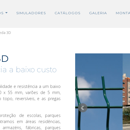
OS
SIMULADORES
CATÁLOGOS
GALERIA
MONT
veda 3D
3D
a a baixo custo
idade e resistência a um baixo
00 x 55 mm, varões de 5 mm,
 topo, reversíveis, e as pregas
proteção de escolas, parques
tramos em áreas residências,
s, armazéns, fábricas, parques