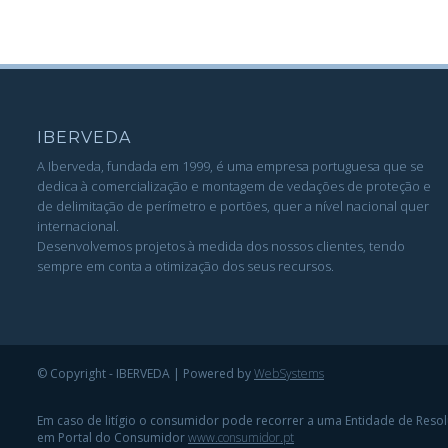
IBERVEDA
A Iberveda, fundada em 1999, é uma empresa portuguesa que se
dedica à comercialização e montagem de vedações de proteção e
de delimitação de perímetro e portões, quer a nível nacional quer
internacional.
Desenvolvemos projetos à medida dos nossos clientes, tendo
sempre em conta a otimização dos seus recursos.
© Copyright - IBERVEDA | Powered by
WebSystems
Em caso de litígio o consumidor pode recorrer a uma Entidade de Reso
em Portal do Consumidor
www.consumidor.pt