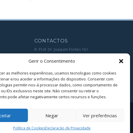
CONTACTOS
R. Prof. Dr. Joaquim Fontes 161
2710-654 Ribeira de Sintra
Gerir o Consentimento
Portugal
Tel:
(+351) 219 236 300
cer as melhores experiências, usamos tecnologias como cookies
enar e/ou aceder a informações do dispositivo. Consentir com
(Chamada para rede fixa nacional)
ologias permitir-nos-á processar dados, como comportamento de
es
Email:
comercial@iberveda.pt
u IDs exclusivos neste site. Não consentir ou retirar o
nto pode afetar negativamente certos recursos e funções.
Política de Privacidade
ceitar
Negar
Ver preferências
 de Consumo de Lisboa
www.centroarbitragemlisboa.pt
. Mais informações
Política de Cookies
Declaração de Privacidade