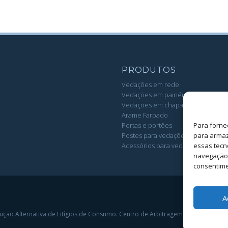
PRODUTOS
Vedações em rede
Vedações em painéis
Vedações em chapa
Arame Farpado
Para forne
Portas e portões
para armaz
Postes para vedações
essas tecn
Acessórios para vedações e portõ
navegação o
consentime
A
lução Alternativa de Litígios de Consumo. Centro de Arbitragem de Conflitos