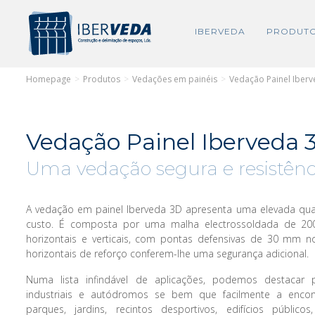
IBERVEDA
PRODUT
Homepage
>
Produtos
>
Vedações em painéis
>
Vedação Painel Iber
Vedação Painel Iberveda 
Uma vedação segura e resistênci
A vedação em painel Iberveda 3D apresenta uma elevada qual
custo. É composta por uma malha electrossoldada de 2
horizontais e verticais, com pontas defensivas de 30 mm no
horizontais de reforço conferem-lhe uma segurança adicional.
Numa lista infindável de aplicações, podemos destacar 
industriais e autódromos se bem que facilmente a encon
parques, jardins, recintos desportivos, edifícios público